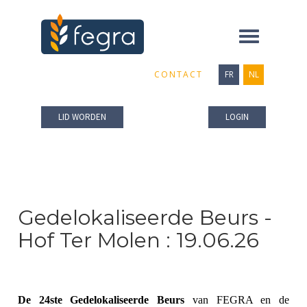
Toggle
navigation
CONTACT
FR
NL
LID WORDEN
LOGIN
Gedelokaliseerde Beurs -
Hof Ter Molen : 19.06.26
De 24ste Gedelokaliseerde Beurs
van FEGRA en de