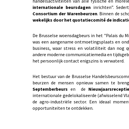
handelsactiviteiten van alle fysische en more
internationale beursdagen
inrichten”. Sede
Consortium der Warenbeurzen
. Binnen de sc
wekelijks door het quotatiecomité de indicat
De Brusselse woensdagbeurs in het "Palais du M
was een aangename ontmoetingsplaats en onder
business, waar stress en volatiliteit dan nog
andere moderne communicatiemedia en tijdsgebr
het persoonlijk contact enigszins is verwaterd.
Het bestuur van de Brusselse Handelsbeurscommi
beurzen de mensen opnieuw samen te breng
Septemberbeurs
en de
Nieuwjaarsrecepti
internationale gedelokaliseerde (afwisselend Vla
de agro-industriële sector. Een ideaal mome
opportuniteiten te ontdekken.