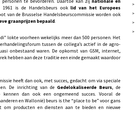
le personen te bevorderen. Daartoe kan zij
nationale en
>
rt 1961 is de Handelsbeurs ook
lid van het Europees
>
hoot van de Brusselse Handelsbeurscommissie worden ook
ieve graanprijzen bepaald
.
>
>
idi" lokte voorheen wekelijks meer dan 500 personen. Het
handelingsforum tussen de collega’s actief in de agro-
 quasi onbestaand waren. De opkomst van GSM, internet,
ek hebben aan deze traditie een einde gemaakt waardoor
ssie heeft dan ook, met succes, gedacht om via speciale
en. De inrichting van de
Gedelokaliseerde Beurs
, de
e
kennen dan ook een ongemeend succes. Vooral de
anderen en Wallonië) beurs is the “place to be” voor gans
nt om producten en diensten aan te bieden en nieuwe