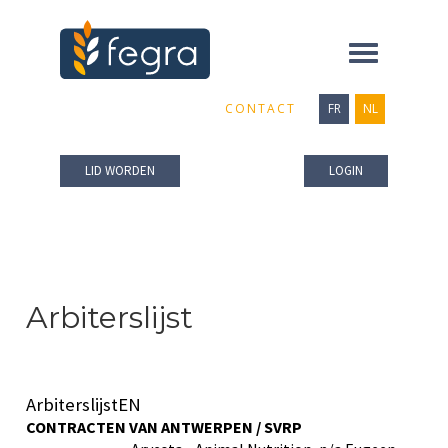
Toggle
navigation
CONTACT
FR
NL
LID WORDEN
LOGIN
Arbiterslijst
ArbiterslijstEN
CONTRACTEN VAN ANTWERPEN / SVRP