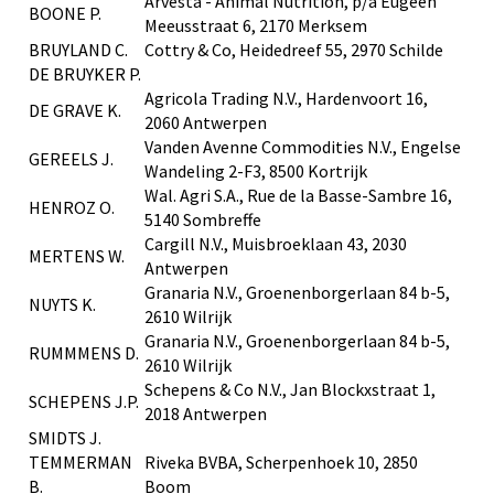
Arvesta - Animal Nutrition, p/a Eugeen
BOONE P.
Meeusstraat 6, 2170 Merksem
BRUYLAND C.
Cottry & Co, Heidedreef 55, 2970 Schilde
DE BRUYKER P.
Agricola Trading N.V., Hardenvoort 16,
DE GRAVE K.
2060 Antwerpen
Vanden Avenne Commodities N.V., Engelse
GEREELS J.
Wandeling 2-F3, 8500 Kortrijk
Wal. Agri S.A., Rue de la Basse-Sambre 16,
HENROZ O.
5140 Sombreffe
Cargill N.V., Muisbroeklaan 43, 2030
MERTENS W.
Antwerpen
Granaria N.V., Groenenborgerlaan 84 b-5,
NUYTS K.
2610 Wilrijk
Granaria N.V., Groenenborgerlaan 84 b-5,
RUMMMENS D.
2610 Wilrijk
Schepens & Co N.V., Jan Blockxstraat 1,
SCHEPENS J.P.
2018 Antwerpen
SMIDTS J.
TEMMERMAN
Riveka BVBA, Scherpenhoek 10, 2850
B.
Boom