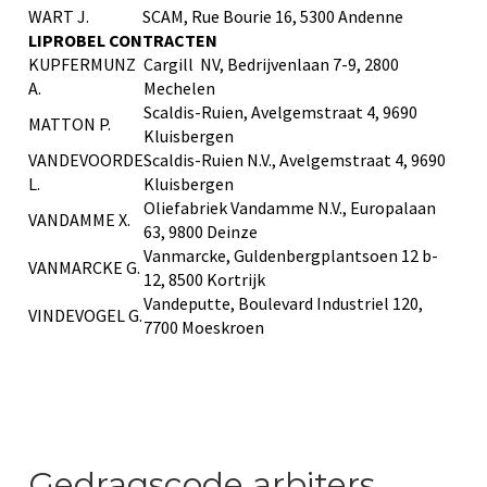
WART J.
SCAM, Rue Bourie 16, 5300 Andenne
LIPROBEL CONTRACTEN
KUPFERMUNZ
Cargill NV, Bedrijvenlaan 7-9, 2800
A.
Mechelen
Scaldis-Ruien, Avelgemstraat 4, 9690
MATTON P.
Kluisbergen
VANDEVOORDE
Scaldis-Ruien N.V., Avelgemstraat 4, 9690
L.
Kluisbergen
Oliefabriek Vandamme N.V., Europalaan
VANDAMME X.
63, 9800 Deinze
Vanmarcke, Guldenbergplantsoen 12 b-
VANMARCKE G.
12, 8500 Kortrijk
Vandeputte, Boulevard Industriel 120,
VINDEVOGEL G.
7700 Moeskroen
Gedragscode arbiters