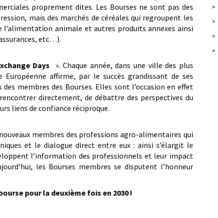
merciales proprement dites. Les Bourses ne sont pas des
>
pression, mais des marchés de céréales qui regroupent les
>
e l’alimentation animale et autres produits annexes ainsi
>
 assurances, etc…).
>
Exchange Days
». Chaque année, dans une ville des plus
 Européenne affirme, par le succès grandissant de ses
és des membres des Bourses. Elles sont l’occasion en effet
e rencontrer directement, de débattre des perspectives du
urs liens de confiance réciproque.
e nouveaux membres des professions agro-alimentaires qui
ues et le dialogue direct entre eux : ainsi s’élargit le
eloppent l’information des professionnels et leur impact
ujourd’hui, les Bourses membres se disputent l’honneur
 bourse pour la deuxième fois en 2030 !