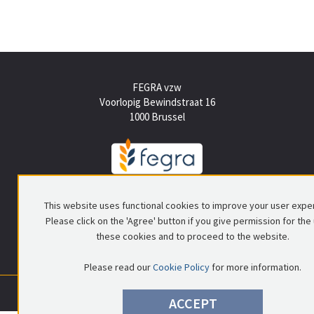
FEGRA vzw
Voorlopig Bewindstraat 16
1000 Brussel
Tel +(32) (0)2 512 15 50
This website uses functional cookies to improve your user expe
info@fegra.be
Please click on the 'Agree' button if you give permission for the
these cookies and to proceed to the website.
Please read our
Cookie Policy
for more information.
0699.837.578
|
RPR Brussel
|
© FEGRA
|
Privacy policy
|
Disclaimer
ACCEPT