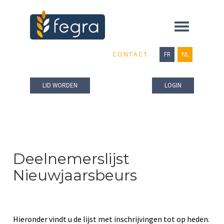
Toggle
navigation
CONTACT
FR
NL
LID WORDEN
LOGIN
Deelnemerslijst
Nieuwjaarsbeurs
Hieronder vindt u de lijst met inschrijvingen tot op heden.